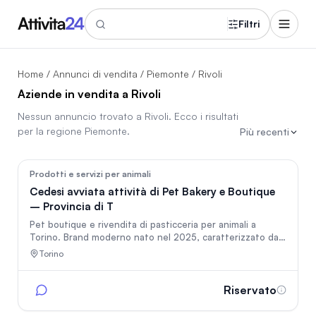
Filtri
Home
/
Annunci di vendita
/
Piemonte
/ Rivoli
Aziende in vendita a Rivoli
Nessun annuncio trovato a
Rivoli
. Ecco i risultati
per la regione
Piemonte
.
Più recenti
31
Prodotti e servizi per animali
Cedesi avviata attività di Pet Bakery e Boutique
– Provincia di T
Pet boutique e rivendita di pasticceria per animali a
Torino. Brand moderno nato nel 2025, caratterizzato da
un format unico e un punto vendita finemente arredato.
Torino
L'attività viene ceduta "chiavi in mano", comprensiva di
arredi, accordi con fornitori selezionati, sito e-commerce
avviato e canali social attivi, offrendo un'ottima base e un
Riservato
forte potenziale di sviluppo per nuovi progetti
imprenditoriali.