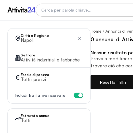
Home
/
Annunci di ve
Città o Regione
0 annunci di Atti
Napoli
Nessun risultato per 
Settore
Prova a modificare 
Attività industriali e fabbriche
trovare ciò che cer
Fascia di prezzo
Tutti i prezzi
Resetta i filtri
Includi trattative riservate
Fatturato annuo
Tutti