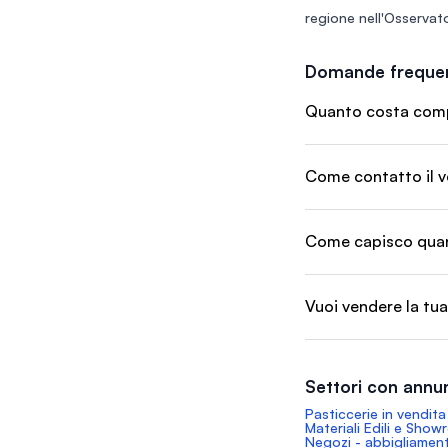
regione nell'
Osservato
Domande frequen
Quanto costa compra
Come contatto il v
Come capisco quant
Vuoi vendere la tua
Settori con annun
Pasticcerie in vendita
Materiali Edili e Show
Negozi - abbigliament