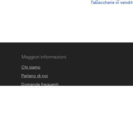
Tabaccherie in vendit
Maggiori informazioni
Chi siamo
Parlano di noi
Domande frequenti
Blog
Guide
Osservatorio
Contatti