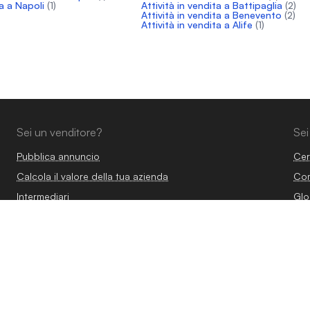
a a Napoli
(1)
Attività in vendita a Battipaglia
(2)
Attività in vendita a Benevento
(2)
Attività in vendita a Alife
(1)
Sei un venditore?
Sei
Pubblica annuncio
Cer
Calcola il valore della tua azienda
Com
Intermediari
Glo
Professionisti
Vendere azienda
Vendere attività commerciale