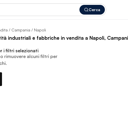
Cerca
ndita
/
Campania
/ Napoli
vità industriali e fabbriche in vendita a Napoli, Campan
i filtri selezionati
o rimuovere alcuni filtri per
chi.