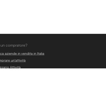
 un compratore?
ca aziende in vendita in Italia
prare un'attività
ssario Attività