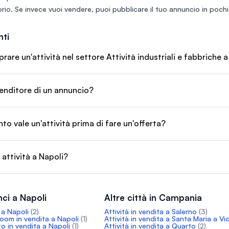
rio
. Se invece vuoi vendere, puoi
pubblicare il tuo annuncio
in pochi 
ti
re un'attività nel settore Attività industriali e fabbriche a
enditore di un annuncio?
o vale un'attività prima di fare un'offerta?
 attività a Napoli?
ci a Napoli
Altre città in Campania
 a Napoli
(2)
Attività in vendita a Salerno
(3)
room in vendita a Napoli
(1)
Attività in vendita a Santa Maria a Vi
o in vendita a Napoli
(1)
Attività in vendita a Quarto
(2)