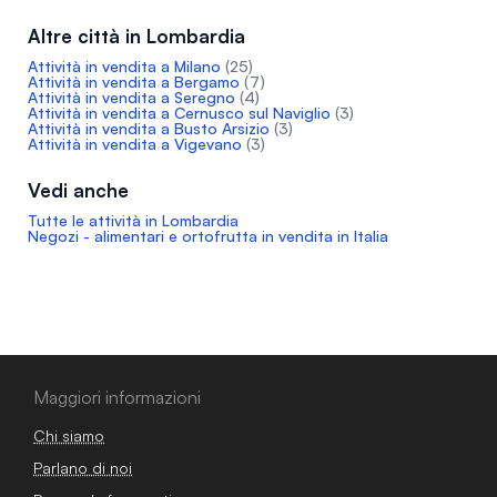
Altre città in Lombardia
Attività in vendita a Milano
(25)
Attività in vendita a Bergamo
(7)
Attività in vendita a Seregno
(4)
Attività in vendita a Cernusco sul Naviglio
(3)
Attività in vendita a Busto Arsizio
(3)
Attività in vendita a Vigevano
(3)
Vedi anche
Tutte le attività in Lombardia
Negozi - alimentari e ortofrutta in vendita in Italia
Maggiori informazioni
Chi siamo
Parlano di noi