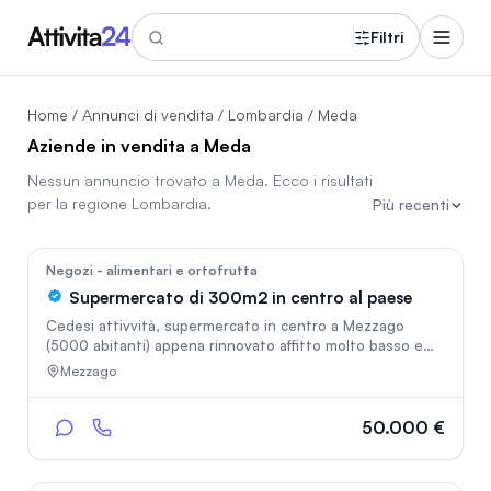
Filtri
Home
/
Annunci di vendita
/
Lombardia
/ Meda
Aziende in vendita a Meda
Nessun annuncio trovato a
Meda
. Ecco i risultati
per la regione
Lombardia
.
Più recenti
96
Negozi - alimentari e ortofrutta
Supermercato di 300m2 in centro al paese
Cedesi attivvità, supermercato in centro a Mezzago
(5000 abitanti) appena rinnovato affitto molto basso e
fatturato interessante. è presente solo un altro
Mezzago
supermercato di circa 150m2 sul territorio . attivita in
attivo ed attualmente aperta 7gg la settimana (domenica
solo mattina) si cede con tutte le attrezzature incluse
50.000 €
ideale per imprenditori o famiglie per lavorarci dentro