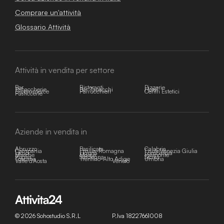
Comprare un'attività
Glossario Attività
Attività in vendita per settore
Bar
Ristoranti
Pizzerie
Tabaccherie
Bar Tabacchi
Hotel
E-commerce
Parrucchieri
Centri Estetici
Pasticcerie
Aziende in vendita in
Abruzzo
Basilicata
Calabria
Campania
Emilia-Romagna
Friuli-Venezia Giulia
Lazio
Liguria
Lombardia
Marche
Molise
Piemonte
Puglia
Sardegna
Sicilia
Toscana
Trentino-Alto Adige
Umbria
Valle d'Aosta
Veneto
© 2026 Sohostudio S.R.L
P.Iva 18227661008