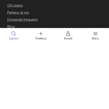
Chi siamo
Parlano di noi
Domande frequenti
Blog
Guide
Esplora
Pubblica
Accedi
Menu
Osservatorio
Contatti
Sei un venditore?
Pubblica annuncio
Calcola il valore della tua azienda
Intermediari
Professionisti
Vendere azienda
Vendere attività commerciale