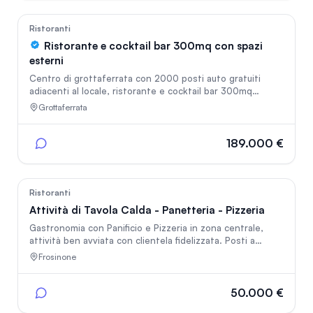
ecc. 3000 mq di parcheggio 6000 clienti mese SOLO A
PERSONE REFERENZIATE E CAPACI NEL SETTORE
50
Ristoranti
Ristorante e cocktail bar 300mq con spazi
esterni
Centro di grottaferrata con 2000 posti auto gratuiti
adiacenti al locale, ristorante e cocktail bar 300mq
completamente ristrutturato , aperto colazione pranzo e
Grottaferrata
cena, spazi esterni, dehor climatizzato, pedana con vista
ed ombrellone, cucina nuova e completa del valore di
40.000€, ristorante al terzo posto su Thefork, tutte
189.000 €
recensioni positive, cedo per motivi strettamente
personali
40
Ristoranti
Attività di Tavola Calda - Panetteria - Pizzeria
Gastronomia con Panificio e Pizzeria in zona centrale,
attività ben avviata con clientela fidelizzata. Posti a
sedere all’interno e Dehors di 20 mq all’esterno per
Frosinone
consumo sul posto e ottimo servizio di Take Away. In
corso lavori per includere servizio bar all’interno. L’attività
rappresenta una ottima possibilità di lavoro per chi
50.000 €
desidera avere un locale ben attrezzato e pronto per