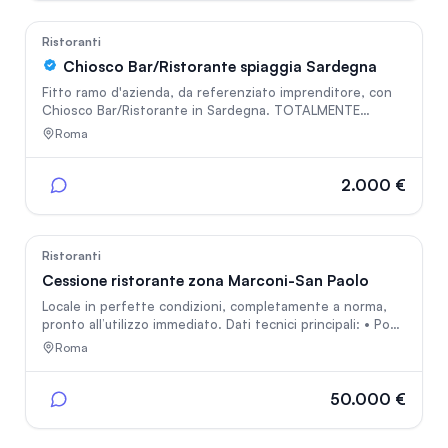
essere gestito e portato al successo.
310
Ristoranti
Chiosco Bar/Ristorante spiaggia Sardegna
Fitto ramo d'azienda, da referenziato imprenditore, con
Chiosco Bar/Ristorante in Sardegna. TOTALMENTE
RISTRUTTURATO sulla spiaggia di Torre Grande nel
Roma
comune di Oristano. Regolare concessione demaniale, di
complessivi mq 975, così suddivisi: - 367.34 mq per
attività di somministrazione bevande e alimenti (Chiosco
2.000 €
Bar/Ristorante e plateatico per posa tavolini); - 607.66
mq relativi ad impianti ricreativi. Se interessati rispondere
indicando il vostro recapito telefonico, se società
indicare PIVA
219
Ristoranti
Cessione ristorante zona Marconi-San Paolo
Locale in perfette condizioni, completamente a norma,
pronto all’utilizzo immediato. Dati tecnici principali: • Posti
a sedere interni: 32–36 • Posti a sedere esterni: 10 •
Roma
Canna fumaria: presente • Impianto elettrico: nuovo e
certificato • Bagno clienti + bagno disabili + bagno
personale (tutti nuovi) • Licenza di ristorazione • Cucina
50.000 €
professionale completa • Arredi interni (tavoli, sedie) •
Attrezzature varie Contratto di locazione: direttamente