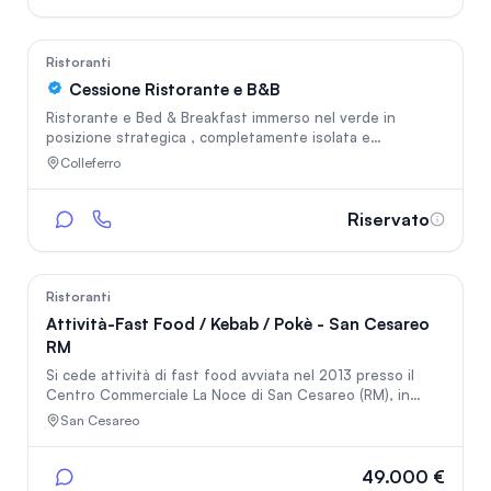
proprio per la volontà di concludere in tempi brevi. Locale
di 70 metri quadri con deors di altri 30 metri e altri 10
metri esterni.
32
Ristoranti
Cessione Ristorante e B&B
Ristorante e Bed & Breakfast immerso nel verde in
posizione strategica , completamente isolata e
silenziosa. Due sale interne, esterno grande, cucina
Colleferro
romana di qualità con scontrino medio 30 euro. Include
B&B con camere dotate di bagno e una villetta
indipendente. Contratto bloccato 10 anni a canone
Riservato
vantaggioso. informazioni in privato .
15
Ristoranti
Attività-Fast Food / Kebab / Pokè - San Cesareo
RM
Si cede attività di fast food avviata nel 2013 presso il
Centro Commerciale La Noce di San Cesareo (RM), in
posizione strategica ad alto passaggio. Locale di circa 45
San Cesareo
mq con area esterna di 25 mq attrezzata con tavoli e
sedie. Completamente arredato e dotato di attrezzature
professionali (frigoriferi, congelatori, friggitrice, macchina
49.000 €