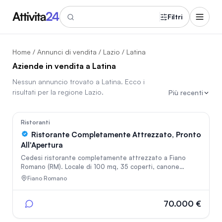
Filtri
Home
/
Annunci di vendita
/
Lazio
/ Latina
Aziende in vendita a Latina
Nessun annuncio trovato a
Latina
. Ecco i
risultati per la regione
Lazio
.
Più recenti
In vetrina
81
Ristoranti
Ristorante Completamente Attrezzato, Pronto
All'Apertura
Cedesi ristorante completamente attrezzato a Fiano
Romano (RM). Locale di 100 mq, 35 coperti, canone
€900/mese. Cucina professionale completa, licenze per
Fiano Romano
somministrazione, alcolici, canna fumaria e carboni attivi.
Ottima opportunità per avviare rapidamente una nuova
attività. Trattativa riservata.
70.000 €
In vetrina