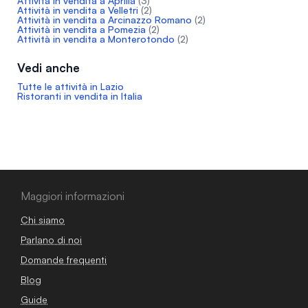
Attività in vendita a Aprilia
(3)
Attività in vendita a Velletri
(2)
Attività in vendita a Arcinazzo Romano
(2)
Attività in vendita a Pomezia
(2)
Attività in vendita a Monterotondo
(2)
Vedi anche
Tutte le attività in Lazio
Ristoranti in vendita in Italia
Maggiori informazioni
Chi siamo
Parlano di noi
Domande frequenti
Blog
Guide