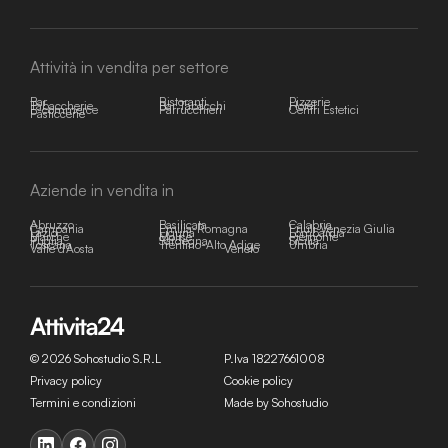
Attività in vendita per settore
Bar
Ristoranti
Pizzerie
Tabaccherie
Bar Tabacchi
Hotel
E-commerce
Parrucchieri
Centri Estetici
Pasticcerie
Aziende in vendita in
Abruzzo
Basilicata
Calabria
Campania
Emilia-Romagna
Friuli-Venezia Giulia
Lazio
Liguria
Lombardia
Marche
Molise
Piemonte
Puglia
Sardegna
Sicilia
Toscana
Trentino-Alto Adige
Umbria
Valle d'Aosta
Veneto
© 2026 Sohostudio S.R.L
P.Iva 18227661008
Privacy policy
Cookie policy
Termini e condizioni
Made by Sohostudio