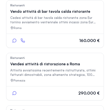
con la proprietà. Cell 3923190250
111
Ristoranti
Vendo attività di bar tavola calda ristorante
Cedesi attività di bar tavola calda ristorante zona Eur
torrino avviamento ventennale ottimi incassi zona Eur
Roma
Roma
160.000 €
87
Ristoranti
Vendesi attività di ristorazione a Roma
Attività avviatissima recentemente ristrutturata, ottimi
fatturati dimostrabili, zona altamente strategica, 100
posti interni e 100 posti esterni
Pomezia
290.000 €
69