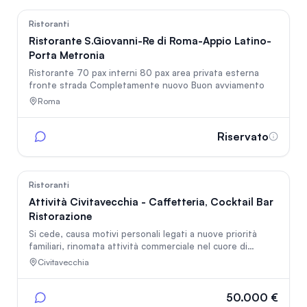
31
Ristoranti
Ristorante S.Giovanni-Re di Roma-Appio Latino-
Porta Metronia
Ristorante 70 pax interni 80 pax area privata esterna
fronte strada Completamente nuovo Buon avviamento
Roma
Riservato
23
Ristoranti
Attività Civitavecchia - Caffetteria, Cocktail Bar
Ristorazione
Si cede, causa motivi personali legati a nuove priorità
familiari, rinomata attività commerciale nel cuore di
Civitavecchia. Il locale è una realtà consolidata,
Civitavecchia
apprezzata dalla clientela per l'atmosfera accogliente e la
qualità del servizio. La vendita viene proposta a un prezzo
molto vantaggioso rispetto al reale valore del business,
50.000 €