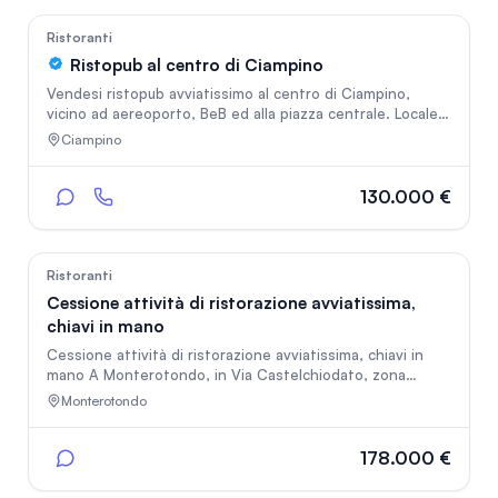
790
Ristoranti
Ristopub al centro di Ciampino
Vendesi ristopub avviatissimo al centro di Ciampino,
vicino ad aereoporto, BeB ed alla piazza centrale. Locale
frequentato da ragazzi e famiglie. Attualmente aperto
Ciampino
7su7 tutto l'anno. Il locale si suddifide in 3 sale: una
esterna con circa 120 coperti, una al piano terra con 30
coperti, ed una grande nella sala inferiore dove è adibita
130.000 €
lap ostazione del dj per eventi con altri 110 coperti. Il
locale permette di lavorare molto bene d'estate ed
inverno. E' pronta a lavorare fin da subito
28
Ristoranti
Cessione attività di ristorazione avviatissima,
chiavi in mano
Cessione attività di ristorazione avviatissima, chiavi in
mano A Monterotondo, in Via Castelchiodato, zona
strategica ad alto flusso veicolare, si propone la cessione
Monterotondo
di un’attività di ristorazione avviatissima e chiavi in mano.
Il locale, completamente attrezzato e perfettamente
funzionante, è subito operativo e consente la
178.000 €
prosecuzione immediata dell’attività, senza necessità di
interventi strutturali o tecnici.