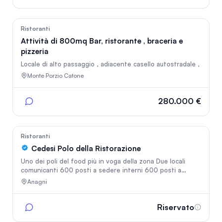
kebab, piastra, cappa e altro). Attività ben avviata con
clientela fidelizzata e possibilità di crescita. Per info: 06
95599344.
27
Ristoranti
Attività di 800mq Bar, ristorante , braceria e
pizzeria
Locale di alto passaggio , adiacente casello autostradale ,
Monte Porzio Catone
280.000 €
35
Ristoranti
Cedesi Polo della Ristorazione
Uno dei poli del food più in voga della zona Due locali
comunicanti 600 posti a sedere interni 600 posti a
sedere esterni arredato nei minimi dettagli doppie cucine
Anagni
super attrezzate, disponiamo di qualsiasi tipo di
attrezzatura. locale specializzato nella ristorazione sia
carne che pesce, hamburgheria, braceria, pizzeria. locale
Riservato
specializzato per grandi eventi, cene aziendali importanti,