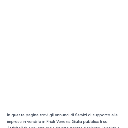
In questa pagina trovi gli annunci di
Servizi di supporto alle
imprese in vendita in Friuli-Venezia Giulia
pubblicati su
Attivita24: ogni annuncio riporta prezzo richiesto, località e