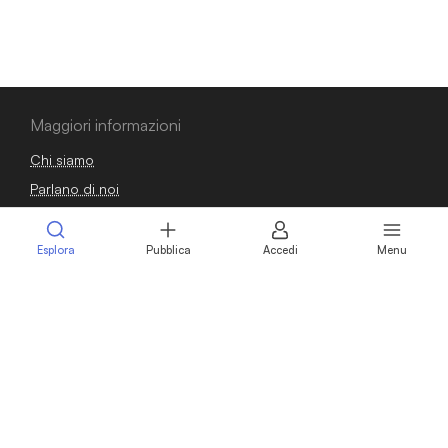
Maggiori informazioni
Chi siamo
Parlano di noi
Domande frequenti
Blog
Esplora
Pubblica
Accedi
Menu
Guide
Osservatorio
Contatti
Sei un venditore?
Pubblica annuncio