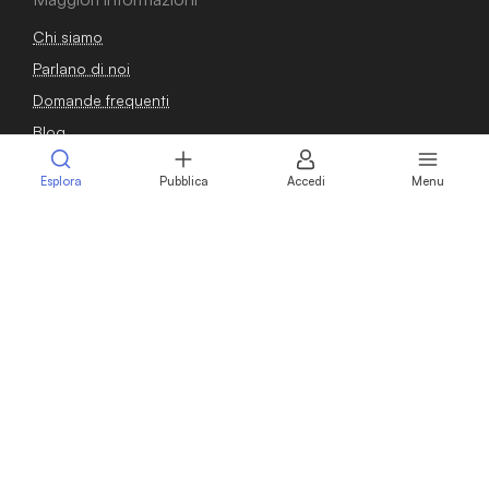
Chi siamo
Parlano di noi
Domande frequenti
Blog
Guide
Esplora
Pubblica
Accedi
Menu
Osservatorio
Contatti
Sei un venditore?
Pubblica annuncio
Calcola il valore della tua azienda
Intermediari
Professionisti
Vendere azienda
Vendere attività commerciale