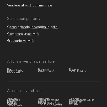
Vendere attività commerciale
Sei un compratore?
Cerca aziende in vendita in Italia
Comprare un'attività
Glossario Attività
Attività in vendita per settore
Bar
Ristoranti
Pizzerie
Tabaccherie
Bar Tabacchi
Hotel
E-commerce
Parrucchieri
Centri Estetici
Pasticcerie
Aziende in vendita in
Abruzzo
Basilicata
Calabria
Campania
Emilia-Romagna
Friuli-Venezia Giulia
Lazio
Liguria
Lombardia
Marche
Molise
Piemonte
Puglia
Sardegna
Sicilia
Toscana
Trentino-Alto Adige
Umbria
Valle d'Aosta
Veneto