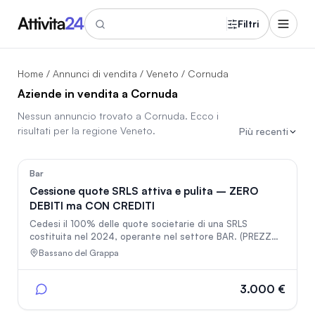
Filtri
Home
/
Annunci di vendita
/
Veneto
/ Cornuda
Aziende in vendita a Cornuda
Nessun annuncio trovato a
Cornuda
. Ecco i
risultati per la regione
Veneto
.
Più recenti
50
Bar
Cessione quote SRLS attiva e pulita – ZERO
DEBITI ma CON CREDITI
Cedesi il 100% delle quote societarie di una SRLS
costituita nel 2024, operante nel settore BAR. (PREZZO
TRATTABILE) Situazione Debitoria: ZERO debiti. La società
Bassano del Grappa
è TOTALMENTE PRIVA DI PASSIVITA' ("PULITA"). Situazione
contabile limpidissima. La società vanta circa €8.000 di
crediti attivi certificati, inclusi nel prezzo di cessione.
3.000 €
Conto Corrente: Attivo e pronto per la voltura. Tutti i
bilanci e le dichiarazioni fiscali sono regolarmente