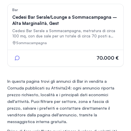
depositati e aggiornati
44
Bar
Cedesi Bar Serale/Lounge a Sommacampagna –
Alta Marginalità, Gest
Cedesi Bar Serale a Sommacampagna, metratura di circa
100 mq, con due sale per un totale di circa 70 posti a
sedere, un ampio bancone attrezzato, bagno e
Sommacampagna
magazzino; al piano interrato ampia cantina ad uso
magazzino con impianto spillatura. Il locale osserva un
orario principalmente serale, dalle 16 in poi. Buon
70.000 €
fatturato con margini di incremento ampliando l’orario
d’apertura, attrezzature e arredi in perfetto stato.
In questa pagina trovi gli annunci di
Bar in vendita a
Cornuda
pubblicati su Attivita24: ogni annuncio riporta
prezzo richiesto, località e i principali dati economici
dell'attività. Puoi filtrare per settore, zona e fascia di
prezzo, salvare i preferiti e contattare direttamente il
venditore dalla pagina dell'annuncio, tramite la
messaggistica interna gratuita.