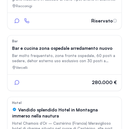
con proprio packaging e linee di prodotto. Ha un marchio
Racconigi
proprio che sta conquistando il mercato. Sta
implementando l'export. L'azienda è in una fase di
passaggio generazionale ma non ha eredi in questo
Riservato
campo, per cui ricerca possibili acquirenti per continuare il
lavoro intrapreso.
11
Bar
Bar e cucina zona ospedale arredamento nuovo
Bar molto frequentato, zona fronte ospedale, 60 posti a
sedere, dehor esterno uso esclusivo con 30 posti a
sedere, aperitivi, tavola fredda tavola calda colazioni e
Vercelli
clientela di livello
280.000 €
26
Hotel
Vendido splendido Hotel in Montagna
immerso nella nautura
Hotel Chamois d’Or – Castérino (Francia) Meraviglioso
hotel di charme situato nel cuore di Castérino, alle porte