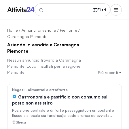
Filtri
Home
/
Annunci di vendita
/
Piemonte
/
Caramagna Piemonte
Aziende in vendita a Caramagna
Piemonte
Nessun annuncio trovato a
Caramagna
Piemonte
. Ecco i risultati per la regione
Piemonte
.
Più recenti
In vetrina
36
Negozi - alimentari e ortofrutta
Gastronomia e pastificio con consumo sul
posto non assistito
Posizione centrale e di forte passaggio(con un costante
flusso sia locale sia turistico)si cede storica ed avviata
attività di gastronomia e pastificio Il locale, curato nei
Stresa
minimi dettagli, è ottimamente attrezzato con dotazioni