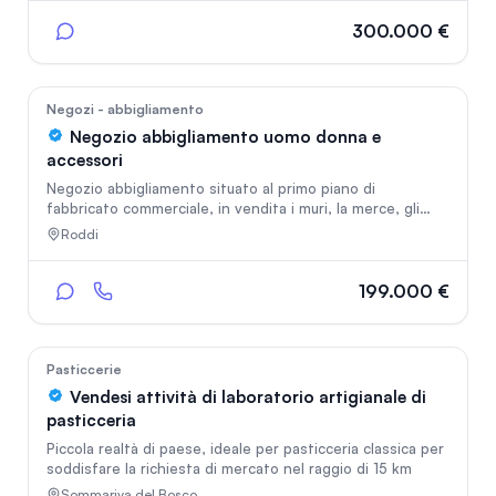
professionali di livello e arredi moderni. La razionale
organizzazione degli spazi interni garantisce una
300.000 €
gestione dinamica, coniugando rapidità di servizio e
In vetrina
standard qualitativi. Completa la proprietà un accogliente
spazio esterno, per offrire consumo sul posto
24
Negozi - abbigliamento
Negozio abbigliamento uomo donna e
accessori
Negozio abbigliamento situato al primo piano di
fabbricato commerciale, in vendita i muri, la merce, gli
arredi e le attrezzature di cassa. Riscaldamento e
Roddi
raffrescamento centralizzato con sistema a pompa di
calore appena sostituito, con proprio termostato per la
massima autonomia. Sistema split Daikin in pompa di
199.000 €
calore di proprietà, 24 mila Btu, da backup o in alternativa
In vetrina
per il massimo risparmio. Classe D. Fabbricato costruito
nel 2003. Su strada di forte passaggio, park libero oltre
500 post
156
Pasticcerie
Vendesi attività di laboratorio artigianale di
pasticceria
Piccola realtà di paese, ideale per pasticceria classica per
soddisfare la richiesta di mercato nel raggio di 15 km
Sommariva del Bosco