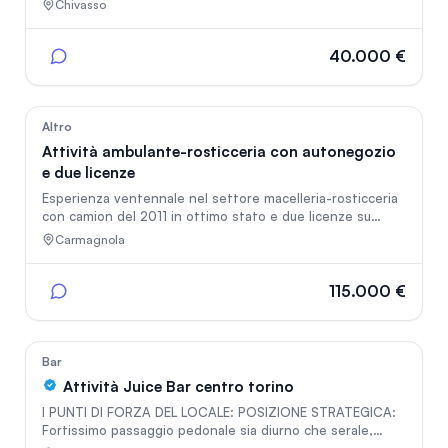
Chivasso
dell'arredamento nella zona di Chivasso. Punti di forza
dell'attività: - oltre 600 progetti di arredamento
realizzati con successo; - più di 40 anni di esperienza nel
40.000 €
settore; - collaborazione con i migliori marchi del Made in
Italy; - squadra di montaggio interna; - portafoglio clienti
consolidato e presenza sul territorio
28
Altro
Attività ambulante-rosticceria con autonegozio
e due licenze
Esperienza ventennale nel settore macelleria-rosticceria
con camion del 2011 in ottimo stato e due licenze su
mercati con intensa attività lavorativa.
Carmagnola
115.000 €
47
Bar
Attività Juice Bar centro torino
I PUNTI DI FORZA DEL LOCALE: POSIZIONE STRATEGICA:
Fortissimo passaggio pedonale sia diurno che serale,