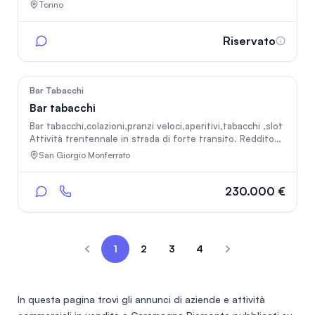
operativo da oltre 10 anni. L’attività è trasferibile e non
Torino
comprende gli attuali locali. La cessione include
scenografie, enigmi, sistemi elettronici, attrezzature,
arredi, brand, sito web con prenotazioni online dirette,
Riservato
presenza digitale consolidata e know-how operativo. È
possibile acquisire l’intero format oppure singole stanze.
Sono disponibili dati relativi al fatturato annuo di 140.000
euro.
49
Bar Tabacchi
Bar tabacchi
Bar tabacchi,colazioni,pranzi veloci,aperitivi,tabacchi ,slot
Attività trentennale in strada di forte transito. Reddito
per quattro persone
San Giorgio Monferrato
230.000 €
1
2
3
4
In questa pagina trovi gli annunci di
aziende e attività