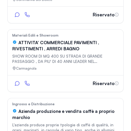
Riservato
In vetrina
176
Materiali Edili e Showroom
ATTIVITA' COMMERCIALE PAVIMENTI ,
RIVESTIMENTI , ARREDI BAGNO
SHOW ROOM DI MQ 400 SU STRADA DI GRANDE
PASSAGGIO , DA PIU' DI 40 ANNI LEADER NEL
COMMERCIO DI FINITURE PER INTERNI
Carmagnola
Riservato
In vetrina
596
Ingrosso e Distribuzione
Azienda produzione e vendita caffè a proprio
marchio
L'azienda produce proprie tpologie di caffè di qualità, in
grani, macinati, in caosule di vario tipo, anche in alluminio,