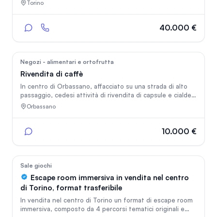
clientela fidelizzata (residenti e uffici) e alto flusso
Torino
turistico costante tutto l'anno. AMBIENTE CURATO:
Interni caratteristici con splendide volte a botte, arredi
moderni in stile "urban green", ottima illuminazione e
40.000 €
atmosfera accogliente. VERSATILITÀ DEL BUSINESS: Menu
completo che copre l'intera giornata lavorativa, dalla
caffetteria/colazioni ai pranzi leggeri (pancake salati,
piadine,f
9
Negozi - alimentari e ortofrutta
Rivendita di caffè
In centro di Orbassano, affacciato su una strada di alto
passaggio, cedesi attività di rivendita di capsule e cialde
di caffè torrefatto. L'attività è presente nel locale da
Orbassano
circa 15 anni, con clientela fidelizzata e pacchetto clienti
con di più di 1000 contatti. Il locale è ben arredato e in
buone condizioni. Lo spazio espositivo è di circa 50 mq
10.000 €
con annesso locale magazzino, un bagno e disponibilità di
una cantina. Il locale è dotato di serranda elettrica,
climatizzatore e antifurto.
42
Sale giochi
Escape room immersiva in vendita nel centro
di Torino, format trasferibile
In vendita nel centro di Torino un format di escape room
immersiva, composto da 4 percorsi tematici originali e