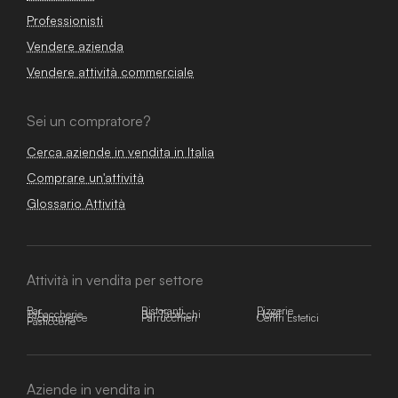
Professionisti
Vendere azienda
Vendere attività commerciale
Sei un compratore?
Cerca aziende in vendita in Italia
Comprare un'attività
Glossario Attività
Attività in vendita per settore
Bar
Ristoranti
Pizzerie
Tabaccherie
Bar Tabacchi
Hotel
E-commerce
Parrucchieri
Centri Estetici
Pasticcerie
Aziende in vendita in