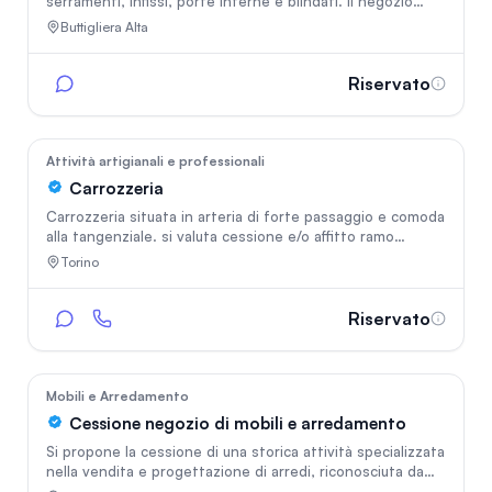
serramenti, infissi, porte interne e blindati. Il negozio
vanta un ampio e luminoso showroom disposto su due
Buttigliera Alta
piani (due livelli), ideale per un'esposizione completa e
d'impatto dei prodotti. Punti di forza dell'attività:
Showroom su due piani completamente allestito con
Riservato
campionari di alta qualità. Locale situato in una zona di
forte passaggio con ottima visibilità [opzionale: e ampie
vetrine]. Pacchetto clienti attivo e consolidato nel tempo
32
Attività artigianali e professionali
Carrozzeria
Carrozzeria situata in arteria di forte passaggio e comoda
alla tangenziale. si valuta cessione e/o affitto ramo
azienda . Attività corredata di tutti i permessi e le
Torino
attrezzature. attive diverse convenzioni con compagnie
assicurative. si valuta cessione con subentro attrezzature
e locale e a parte pacchetto clienti.
Riservato
22
Mobili e Arredamento
Cessione negozio di mobili e arredamento
Si propone la cessione di una storica attività specializzata
nella vendita e progettazione di arredi, riconosciuta da
oltre 40 anni come punto di riferimento nel settore