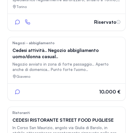
in una posizione facilmente raggiungibile e ben servita. La
Torino
struttura è moderna, completamente operativa e dispone
di ambulatori attrezzati per numerose specialità mediche,
con una dotazione tecnologica di livello professionale e
Riservato
concrete possibilità di ulteriore sviluppo. Avviato,
convenzionato con fondi sanitari, convenzione con
medici ospedalieri attive. Professionisti già presenti.
13
Negozi - abbigliamento
Cedesi attività.. Negozio abbigliamento
uomo/donna casual..
Negozio avviato in zona di forte passaggio.. Aperto
anche di domenica.. Punto forte l'uomo..
Giaveno
10.000 €
17
Ristoranti
CEDESI RISTORANTE STREET FOOD PUGLIESE
In Corso San Maurizio, angolo via Giulia di Barolo, in