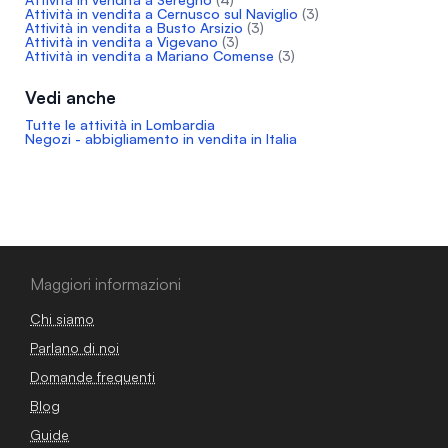
Attività in vendita a Cernusco sul Naviglio
(3)
Attività in vendita a Busto Arsizio
(3)
Attività in vendita a Vigevano
(3)
Attività in vendita a Mariano Comense
(3)
Vedi anche
Tutte le attività in Lombardia
Negozi - abbigliamento in vendita in Italia
Maggiori informazioni
Chi siamo
Parlano di noi
Domande frequenti
Blog
Guide