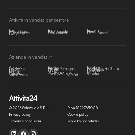
Attività in vendita per settore
Bar
Ristoranti
Pizzerie
Tabaccherie
Bar Tabacchi
Hotel
E-commerce
Parrucchieri
Centri Estetici
Pasticcerie
Aziende in vendita in
Abruzzo
Basilicata
Calabria
Campania
Emilia-Romagna
Friuli-Venezia Giulia
Lazio
Liguria
Lombardia
Marche
Molise
Piemonte
Puglia
Sardegna
Sicilia
Toscana
Trentino-Alto Adige
Umbria
Valle d'Aosta
Veneto
© 2026 Sohostudio S.R.L
P.Iva 18227661008
Privacy policy
Cookie policy
Termini e condizioni
Made by Sohostudio