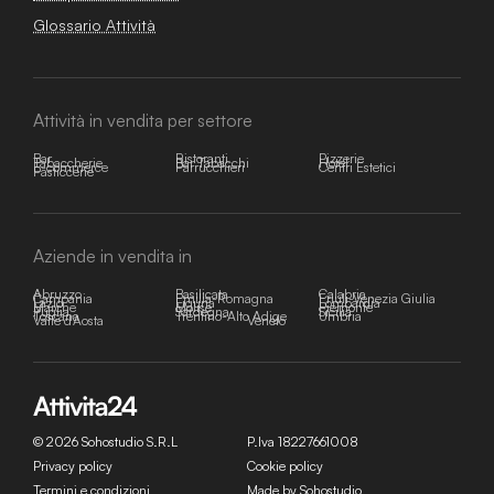
Glossario Attività
Attività in vendita per settore
Bar
Ristoranti
Pizzerie
Tabaccherie
Bar Tabacchi
Hotel
E-commerce
Parrucchieri
Centri Estetici
Pasticcerie
Aziende in vendita in
Abruzzo
Basilicata
Calabria
Campania
Emilia-Romagna
Friuli-Venezia Giulia
Lazio
Liguria
Lombardia
Marche
Molise
Piemonte
Puglia
Sardegna
Sicilia
Toscana
Trentino-Alto Adige
Umbria
Valle d'Aosta
Veneto
© 2026 Sohostudio S.R.L
P.Iva 18227661008
Privacy policy
Cookie policy
Termini e condizioni
Made by Sohostudio