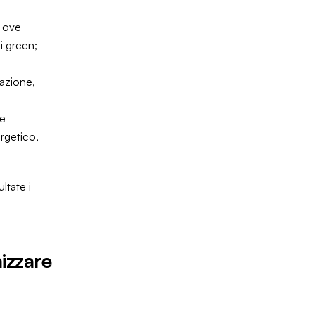
, ove
ni green;
zazione,
 e
rgetico,
ltate i
o
izzare