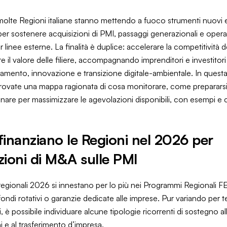
olte Regioni italiane stanno mettendo a fuoco strumenti nuovi e
per sostenere acquisizioni di PMI, passaggi generazionali e opera
r linee esterne. La finalità è duplice: accelerare la competitività de
e il valore delle filiere, accompagnando imprenditori e investitori
damento, innovazione e transizione digitale-ambientale. In quest
trovate una mappa ragionata di cosa monitorare, come prepararsi
nare per massimizzare le agevolazioni disponibili, con esempi e c
finanziano le Regioni nel 2026 per
zioni di M&A sulle PMI
regionali 2026 si innestano per lo più nei Programmi Regionali 
ondi rotativi o garanzie dedicate alle imprese. Pur variando per 
, è possibile individuare alcune tipologie ricorrenti di sostegno al
i e al trasferimento d’impresa.