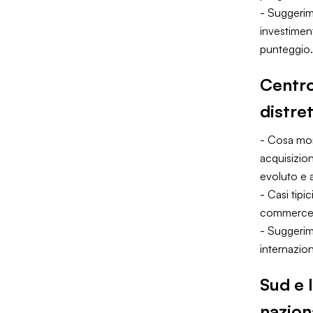
- Suggerim
investimen
punteggio.
Centro
distret
- Cosa moni
acquisizion
evoluto e a
- Casi tipi
commerce, r
- Suggerim
internazion
Sud e I
nazion