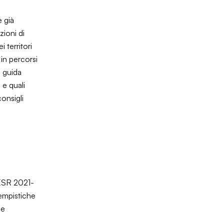
 già
zioni di
i territori
 in percorsi
a guida
 e quali
onsigli
FESR 2021-
tempistiche
le