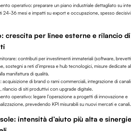
ento operativo: preparare un piano industriale dettagliato su int
ti 24-36 mesi e impatti su export e occupazione, spesso decisivi 
: crescita per linee esterne e rilancio di
ti
torare: contributi per investimenti immateriali (software, brevetti
e, sostegni a reti d’impresa e hub tecnologici, misure dedicate a
lla manifattura di qualità.
ci: acquisizione di brand o rami commerciali, integrazione di canali
ilancio di siti produttivi con upgrade digitale.
ento operativo: legare l’operazione a progetti di innovazione e
alizzazione, prevedendo KPI misurabili su nuovi mercati e canali.
sole: intensità d’aiuto più alta e sinergi
ali