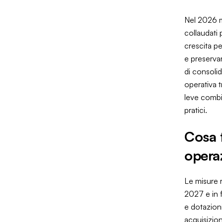
Nel 2026 m
collaudati 
crescita pe
e preservar
di consoli
operativa 
leve combi
pratici.
Cosa 
opera
Le misure 
2027 e in f
e dotazioni
acquisizion