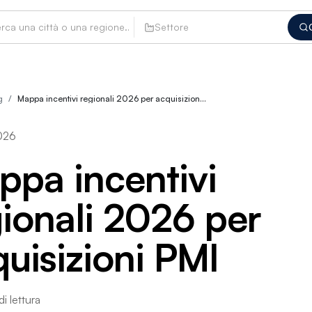
Settore
g
/
Mappa incentivi regionali 2026 per acquisizion…
2026
ppa incentivi
ionali 2026 per
uisizioni PMI
i lettura