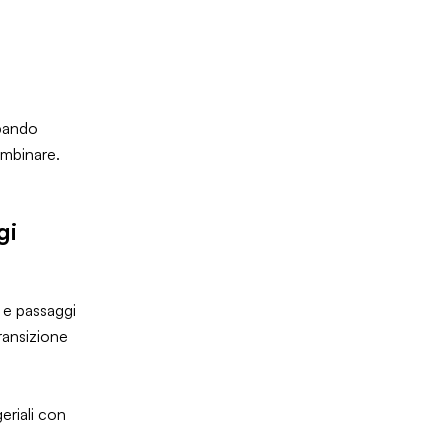
“bando
ombinare.
gi
 e passaggi
transizione
eriali con