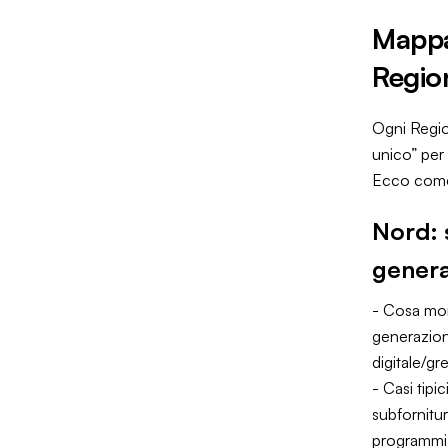
Mappa
Regio
Ogni Regio
unico” per
Ecco come 
Nord: 
genera
- Cosa mon
generaziona
digitale/gr
- Casi tipi
subfornitur
programmi