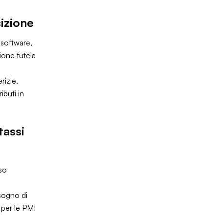
sizione
 software,
ione tutela
rizie,
ibuti in
tassi
sso
isogno di
a per le PMI