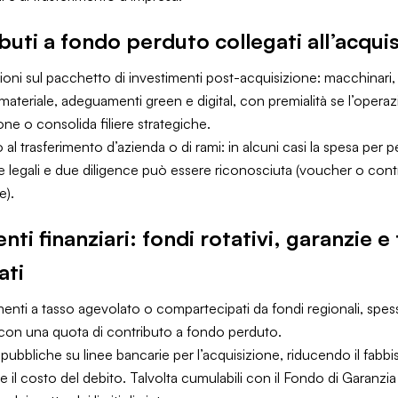
buti a fondo perduto collegati all’acqui
ioni sul pacchetto di investimenti post-acquisizione: macchinari,
materiale, adeguamenti green e digital, con premialità se l’operaz
ne o consolida filiere strategiche.
al trasferimento d’azienda o di rami: in alcuni casi la spesa per pe
 legali e due diligence può essere riconosciuta (voucher o contr
e).
ti finanziari: fondi rotativi, garanzie e 
ati
menti a tasso agevolato o compartecipati da fondi regionali, spe
con una quota di contributo a fondo perduto.
pubbliche su linee bancarie per l’acquisizione, riducendo il fabb
 e il costo del debito. Talvolta cumulabili con il Fondo di Garanzi