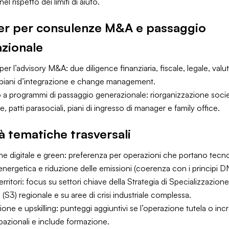
el rispetto dei limiti di aiuto.
r per consulenze M&A e passaggio
zionale
er l’advisory M&A: due diligence finanziaria, fiscale, legale, valu
 piani d’integrazione e change management.
 a programmi di passaggio generazionale: riorganizzazione socie
 patti parasociali, piani di ingresso di manager e family office.
tà tematiche trasversali
one digitale e green: preferenza per operazioni che portano tecn
energetica e riduzione delle emissioni (coerenza con i principi D
 territori: focus su settori chiave della Strategia di Specializzazione
e (S3) regionale e su aree di crisi industriale complessa.
ne e upskilling: punteggi aggiuntivi se l’operazione tutela o inc
upazionali e include formazione.