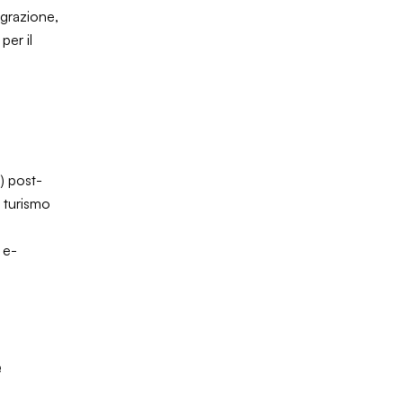
egrazione,
per il
) post-
l turismo
 e-
e