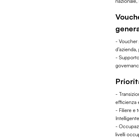
nazionale, n
Vouche
genera
- Voucher p
d’azienda,
- Supporto
governance,
Priori
- Transizi
efficienza 
- Filiere e
Intelligent
- Occupazio
livelli occ