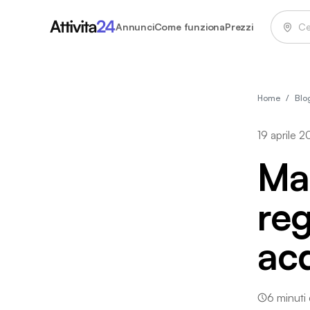
Annunci
Come funziona
Prezzi
Home
/
Blo
19 aprile 
Ma
reg
acq
6
minuti d