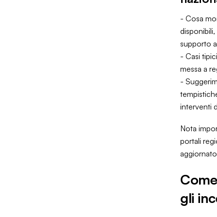
- Cosa mon
disponibili
supporto a 
- Casi tipic
messa a re
- Suggerime
tempistiche
interventi 
Nota import
portali reg
aggiornato
Come 
gli inc