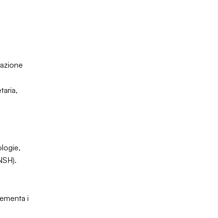
tazione
taria,
ologie,
NSH).
rementa i