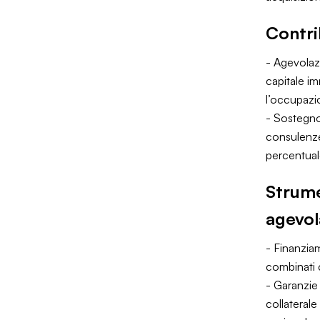
Contri
- Agevolaz
capitale im
l’occupazio
- Sostegno 
consulenze
percentual
Strumen
agevol
- Finanzia
combinati 
- Garanzie 
collaterale