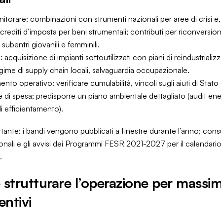
itorare: combinazioni con strumenti nazionali per aree di crisi e
, crediti d’imposta per beni strumentali; contributi per riconversio
subentri giovanili e femminili.
i: acquisizione di impianti sottoutilizzati con piani di reindustrializ
gime di supply chain locali, salvaguardia occupazionale.
nto operativo: verificare cumulabilità, vincoli sugli aiuti di Stato
 di spesa; predisporre un piano ambientale dettagliato (audit ene
di efficientamento).
ante: i bandi vengono pubblicati a finestre durante l’anno; consu
ionali e gli avvisi dei Programmi FESR 2021-2027 per il calendari
.
strutturare l’operazione per massim
entivi