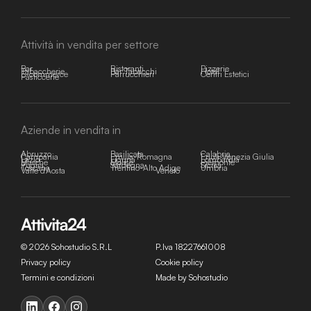
Attività in vendita per settore
Bar
Ristoranti
Pizzerie
Tabaccherie
Bar Tabacchi
Hotel
E-commerce
Parrucchieri
Centri Estetici
Pasticcerie
Aziende in vendita in
Abruzzo
Basilicata
Calabria
Campania
Emilia-Romagna
Friuli-Venezia Giulia
Lazio
Liguria
Lombardia
Marche
Molise
Piemonte
Puglia
Sardegna
Sicilia
Toscana
Trentino-Alto Adige
Umbria
Valle d'Aosta
Veneto
© 2026 Sohostudio S.R.L
P.Iva 18227661008
Privacy policy
Cookie policy
Termini e condizioni
Made by Sohostudio