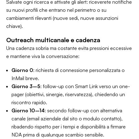
Salvate ogni ricerca e attivate gli
alert
: riceverete notifiche
su nuovi profili che entrano nel perimetro o su
cambiamenti rilevanti (nuove sedi, nuove assunzioni
chiave).
Outreach multicanale e cadenza
Una cadenza sobria ma costante evita pressioni eccessive
e mantiene viva la conversazione:
Giorno 0
: richiesta di connessione personalizzata o
InMail breve.
Giorno 3–5
: follow-up con
Smart Link
verso un
one-
pager
(obiettivi, sinergie, riservatezza), chiedendo un
riscontro rapido.
Giorno 10–14
: secondo follow-up con alternativa
canale (email aziendale dal sito o modulo contatto),
ribadendo rispetto per i tempi e disponibilità a firmare
NDA prima di qualunque scambio sensibile.