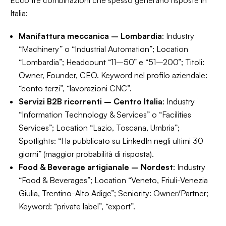
Ecco tre combinazioni che spesso generano risposte in
Italia:
Manifattura meccanica – Lombardia
: Industry
“Machinery” o “Industrial Automation”; Location
“Lombardia”; Headcount “11–50” e “51–200”; Titoli:
Owner, Founder, CEO. Keyword nel profilo aziendale:
“conto terzi”, “lavorazioni CNC”.
Servizi B2B ricorrenti – Centro Italia
: Industry
“Information Technology & Services” o “Facilities
Services”; Location “Lazio, Toscana, Umbria”;
Spotlights: “Ha pubblicato su LinkedIn negli ultimi 30
giorni” (maggior probabilità di risposta).
Food & Beverage artigianale – Nordest
: Industry
“Food & Beverages”; Location “Veneto, Friuli-Venezia
Giulia, Trentino-Alto Adige”; Seniority: Owner/Partner;
Keyword: “private label”, “export”.