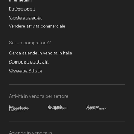
Professionisti
Vendere azienda
Vendere attività commerciale
Sei un compratore?
Cerca aziende in vendita in Italia
Comprare un'attività
Glossario Attività
Attività in vendita per settore
Bar
Ristoranti
Pizzerie
Tabaccherie
Bar Tabacchi
Hotel
E-commerce
Parrucchieri
Centri Estetici
Pasticcerie
Aziende in vendita in