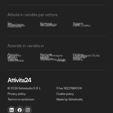
Attività in vendita per settore
Bar
Ristoranti
Pizzerie
Tabaccherie
Bar Tabacchi
Hotel
E-commerce
Parrucchieri
Centri Estetici
Pasticcerie
Aziende in vendita in
Abruzzo
Basilicata
Calabria
Campania
Emilia-Romagna
Friuli-Venezia Giulia
Lazio
Liguria
Lombardia
Marche
Molise
Piemonte
Puglia
Sardegna
Sicilia
Toscana
Trentino-Alto Adige
Umbria
Valle d'Aosta
Veneto
© 2026 Sohostudio S.R.L
P.Iva 18227661008
Privacy policy
Cookie policy
Termini e condizioni
Made by Sohostudio