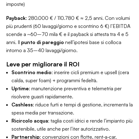
imposte)
Payback
: 280.000 € / 110.780 € ≈ 2,5 anni. Con volumi
più prudenti (60 lavaggi/giorno e scontrino 6 €) l’EBITDA
scende a ~60–70 mila € e il payback si attesta tra 4 e 5
anni. Il
punto di pareggio
nell’ipotesi base si colloca
intorno a 35–40 lavaggi/giorno.
Leve per migliorare il ROI
Scontrino medio
: inserire cicli premium e upsell (cera
calda, super foam) + programmi fedeltà.
Uptime
: manutenzione preventiva e telemetria per
risolvere guasti rapidamente.
Cashless
: riduce furti e tempi di gestione, incrementa la
spesa media per transazione.
Ricircolo acqua
: taglia costi idrici e rende l’impianto più
sostenibile, utile anche per l’iter autorizzativo.
Partnership
: convenzioni con flotte, rent‑a‑car,