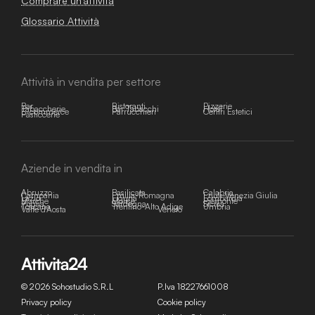
Comprare un'attività
Glossario Attività
Attività in vendita per settore
Bar
Ristoranti
Pizzerie
Tabaccherie
Bar Tabacchi
Hotel
E-commerce
Parrucchieri
Centri Estetici
Pasticcerie
Aziende in vendita in
Abruzzo
Basilicata
Calabria
Campania
Emilia-Romagna
Friuli-Venezia Giulia
Lazio
Liguria
Lombardia
Marche
Molise
Piemonte
Puglia
Sardegna
Sicilia
Toscana
Trentino-Alto Adige
Umbria
Valle d'Aosta
Veneto
© 2026 Sohostudio S.R.L
P.Iva 18227661008
Privacy policy
Cookie policy