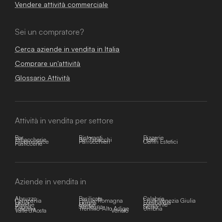
Vendere attività commerciale
Sei un compratore?
Cerca aziende in vendita in Italia
Comprare un'attività
Glossario Attività
Attività in vendita per settore
Bar
Ristoranti
Pizzerie
Tabaccherie
Bar Tabacchi
Hotel
E-commerce
Parrucchieri
Centri Estetici
Pasticcerie
Aziende in vendita in
Abruzzo
Basilicata
Calabria
Campania
Emilia-Romagna
Friuli-Venezia Giulia
Lazio
Liguria
Lombardia
Marche
Molise
Piemonte
Puglia
Sardegna
Sicilia
Toscana
Trentino-Alto Adige
Umbria
Valle d'Aosta
Veneto