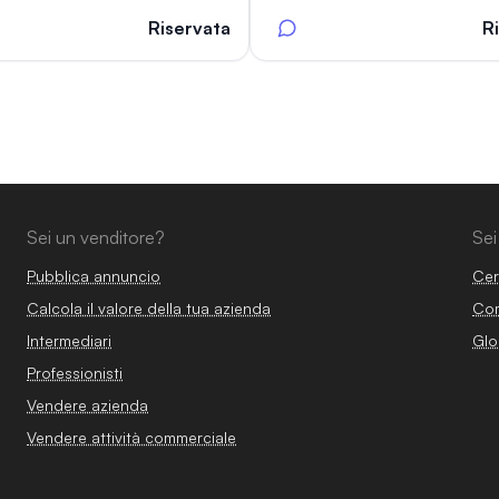
Riservata
R
Sei un venditore?
Sei
Pubblica annuncio
Cer
Calcola il valore della tua azienda
Com
Intermediari
Glo
Professionisti
Vendere azienda
Vendere attività commerciale