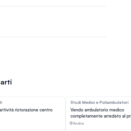
arti
ti
Studi Medici e Poliambulatori
42
attività ristorazione centro
Vendo ambulatorio medico
completamente arredato al p
Pian0
Andria