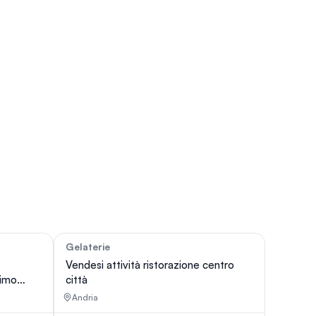
Gelaterie
40
0
Vendesi attività ristorazione centro
rimo
città
Andria