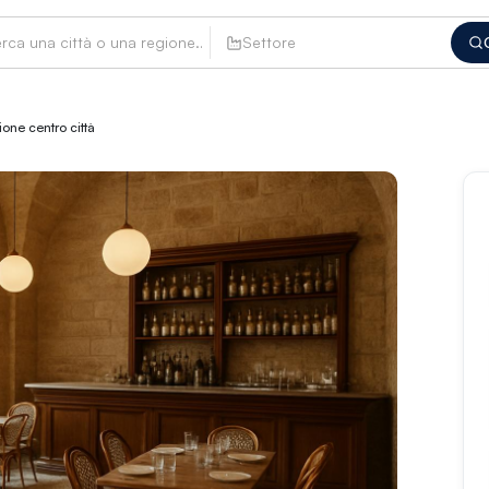
ivita24
Settore
zione centro città