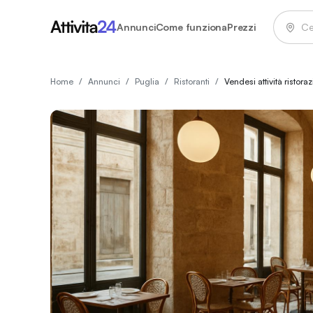
Vendesi attività ristorazione in vendita - Andria, Puglia | Att
Annunci
Come funziona
Prezzi
Home
/
Annunci
/
Puglia
/
Ristoranti
/
Vendesi attività ristora