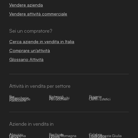
Vendere azienda
Vendere attività commerciale
Sei un compratore?
Cerca aziende in vendita in Italia
Comprare un'attività
Glossario Attività
Attività in vendita per settore
Bar
Ristoranti
Pizzerie
Tabaccherie
Bar Tabacchi
Hotel
E-commerce
Parrucchieri
Centri Estetici
Pasticcerie
Aziende in vendita in
Abruzzo
Basilicata
Calabria
Campania
Emilia-Romagna
Friuli-Venezia Giulia
Lazio
Liguria
Lombardia