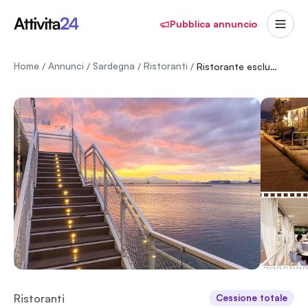
Pubblica annuncio
Home
Annunci
Sardegna
Ristoranti
/
/
/
/
Ristorante esclusivo su manufatto galleggiante.
Ristoranti
Cessione totale