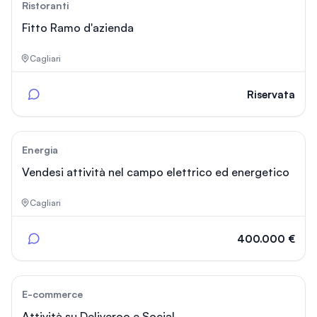
194
Ristoranti
Fitto Ramo d'azienda
Cagliari
Riservata
167
Energia
Vendesi attività nel campo elettrico ed energetico
Cagliari
400.000 €
33
E-commerce
Attività su Deliveroo e Social