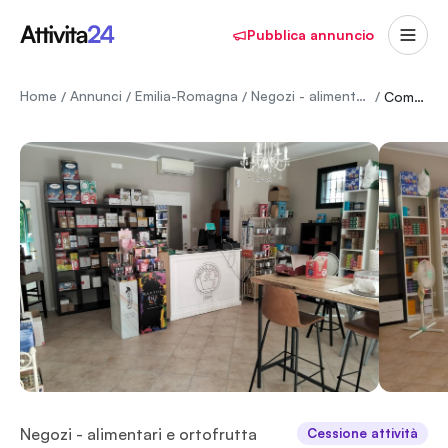
Pubblica annuncio
Home
Annunci
Emilia-Romagna
Negozi - alimentari e ortofrutta
/
/
/
/
Commercio al dettaglio di caffè torrefatto in capsule e cialde
Negozi - alimentari e ortofrutta
Cessione attività