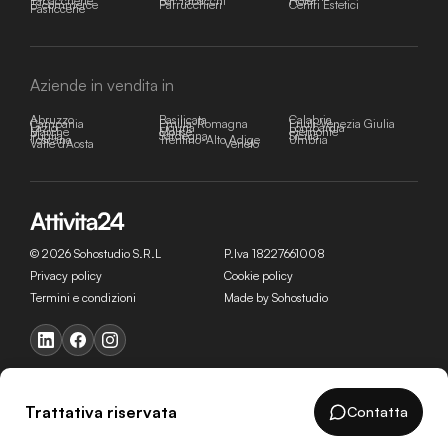
Tabaccherie
Bar Tabacchi
Hotel
E-commerce
Parrucchieri
Centri Estetici
Pasticcerie
Aziende in vendita in
Abruzzo
Basilicata
Calabria
Campania
Emilia-Romagna
Friuli-Venezia Giulia
Lazio
Liguria
Lombardia
Marche
Molise
Piemonte
Puglia
Sardegna
Sicilia
Toscana
Trentino-Alto Adige
Umbria
Valle d'Aosta
Veneto
© 2026 Sohostudio S.R.L
P.Iva 18227661008
Privacy policy
Cookie policy
Termini e condizioni
Made by Sohostudio
Trattativa riservata
Contatta