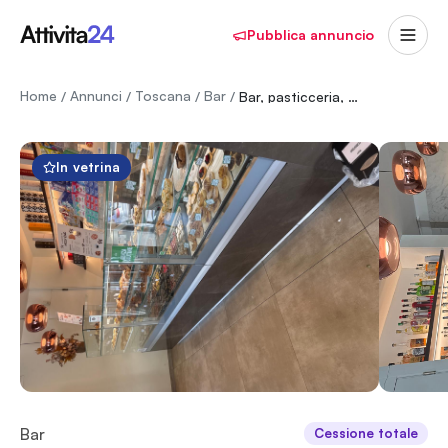
Pubblica annuncio
Home
Annunci
Toscana
Bar
/
/
/
/
Bar, pasticceria, caffetteria, american bar. Posizione strategica
In vetrina
Bar
Cessione totale