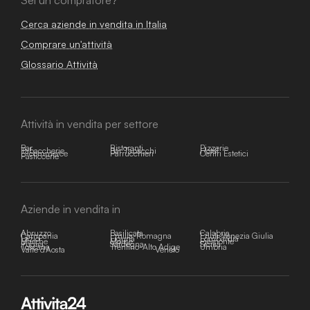
Sei un compratore?
Cerca aziende in vendita in Italia
Comprare un'attività
Glossario Attività
Attività in vendita per settore
Bar
Ristoranti
Pizzerie
Tabaccherie
Bar Tabacchi
Hotel
E-commerce
Parrucchieri
Centri Estetici
Pasticcerie
Aziende in vendita in
Abruzzo
Basilicata
Calabria
Campania
Emilia-Romagna
Friuli-Venezia Giulia
Lazio
Liguria
Lombardia
Marche
Molise
Piemonte
Puglia
Sardegna
Sicilia
Toscana
Trentino-Alto Adige
Umbria
Valle d'Aosta
Veneto