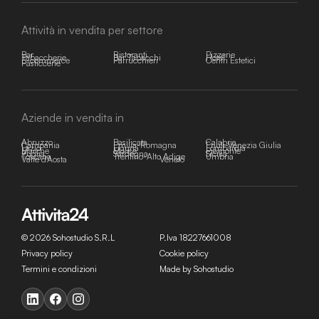
Attività in vendita per settore
Bar
Ristoranti
Pizzerie
Tabaccherie
Bar Tabacchi
Hotel
E-commerce
Parrucchieri
Centri Estetici
Pasticcerie
Aziende in vendita in
Abruzzo
Basilicata
Calabria
Campania
Emilia-Romagna
Friuli-Venezia Giulia
Lazio
Liguria
Lombardia
Marche
Molise
Piemonte
Puglia
Sardegna
Sicilia
Toscana
Trentino-Alto Adige
Umbria
Valle d'Aosta
Veneto
© 2026 Sohostudio S.R.L
P.Iva 18227661008
Privacy policy
Cookie policy
Termini e condizioni
Made by Sohostudio