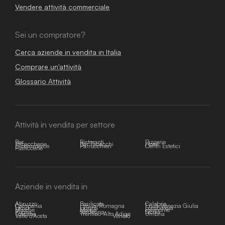
Vendere attività commerciale
Sei un compratore?
Cerca aziende in vendita in Italia
Comprare un'attività
Glossario Attività
Attività in vendita per settore
Bar
Ristoranti
Pizzerie
Tabaccherie
Bar Tabacchi
Hotel
E-commerce
Parrucchieri
Centri Estetici
Pasticcerie
Aziende in vendita in
Abruzzo
Basilicata
Calabria
Campania
Emilia-Romagna
Friuli-Venezia Giulia
Lazio
Liguria
Lombardia
Marche
Molise
Piemonte
Puglia
Sardegna
Sicilia
Toscana
Trentino-Alto Adige
Umbria
Valle d'Aosta
Veneto