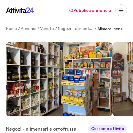
Pubblica annuncio
Home
Annunci
Veneto
Negozi - alimentari e ortofrutta
/
/
/
/
Alimenti senza glutine-detergenti casa-cosmesi marchi prestigiosi
Negozi - alimentari e ortofrutta
Cessione attività