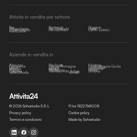
Attività in vendita per settore
Bar
Ristoranti
Pizzerie
Tabaccherie
Bar Tabacchi
Hotel
E-commerce
Parrucchieri
Centri Estetici
Pasticcerie
Aziende in vendita in
Abruzzo
Basilicata
Calabria
Campania
Emilia-Romagna
Friuli-Venezia Giulia
Lazio
Liguria
Lombardia
Marche
Molise
Piemonte
Puglia
Sardegna
Sicilia
Toscana
Trentino-Alto Adige
Umbria
Valle d'Aosta
Veneto
© 2026 Sohostudio S.R.L
P.Iva 18227661008
Privacy policy
Cookie policy
Termini e condizioni
Made by Sohostudio